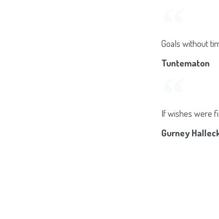
Goals without ti
Tuntematon
If wishes were fi
Gurney Halleck