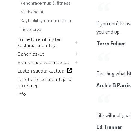
Kehonrakennus & fitness
Markkinointi
Käyttöliittymäsuunnittelu
If you don't kno
Tietoturva
you end up.
Tunnettujen ihmisten
Terry Felber
kuuluisia sitaatteja
Sananlaskut
Syntymäpäiväonnittelut
Lasten suusta kuultua
Deciding what NO
Lähetä meille sitaatteja ja
Archie B Parri
aforismeja
Info
Life without goals
Ed Trenner