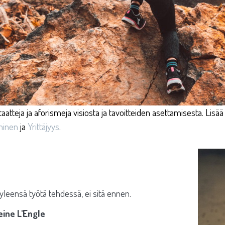
taatteja ja aforismeja visiosta ja tavoitteiden asettamisesta. Lisää
minen
ja
Yrittäjyys
.
 yleensä työtä tehdessä, ei sitä ennen.
leine L'Engle