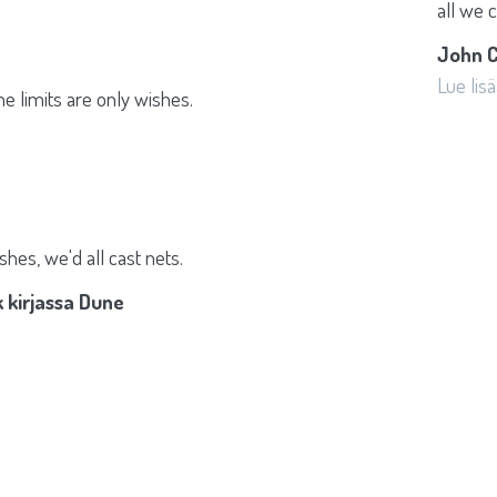
all we 
John C
Lue lis
me limits are only wishes.
shes, we'd all cast nets.
 kirjassa Dune