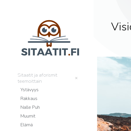
Visi
Sitaatit ja aforismit
teemoittain
Ystävyys
Rakkaus
Nalle Puh
Muumit
Elämä