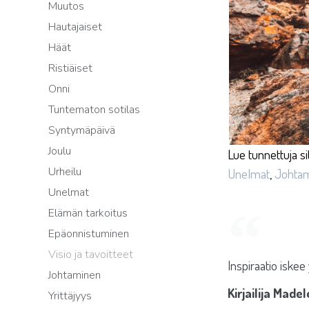
Muutos
Hautajaiset
Häät
Ristiäiset
Onni
Tuntematon sotilas
Syntymäpäivä
Joulu
Lue tunnettuja si
Urheilu
Unelmat
,
Johta
Unelmat
Elämän tarkoitus
Epäonnistuminen
Visio ja tavoitteet
Inspiraatio iskee
Johtaminen
Kirjailija Made
Yrittäjyys