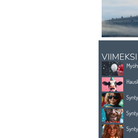
VIIMEKSI
Myöhä
Hausk
Synty
Synty
Synty