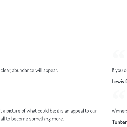
clear, abundance will appear.
If you 
Lewis 
st a picture of what could be; it is an appeal to our
Winners 
 call to become something more.
Tunte