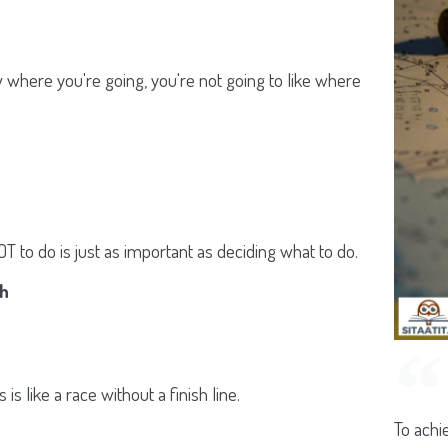
w where you're going, you're not going to like where
T to do is just as important as deciding what to do.
sh
 is like a race without a finish line.
To achi