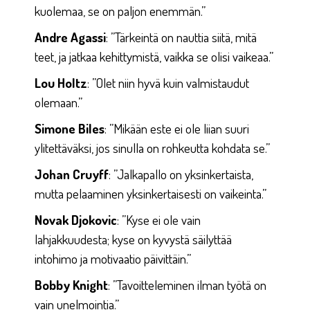
kuolemaa, se on paljon enemmän.”
Andre Agassi
: ”Tärkeintä on nauttia siitä, mitä
teet, ja jatkaa kehittymistä, vaikka se olisi vaikeaa.”
Lou Holtz
: ”Olet niin hyvä kuin valmistaudut
olemaan.”
Simone Biles
: ”Mikään este ei ole liian suuri
ylitettäväksi, jos sinulla on rohkeutta kohdata se.”
Johan Cruyff
: ”Jalkapallo on yksinkertaista,
mutta pelaaminen yksinkertaisesti on vaikeinta.”
Novak Djokovic
: ”Kyse ei ole vain
lahjakkuudesta; kyse on kyvystä säilyttää
intohimo ja motivaatio päivittäin.”
Bobby Knight
: ”Tavoitteleminen ilman työtä on
vain unelmointia.”