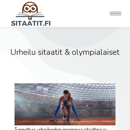
Urheilu sitaatit & olympialaiset
Tunnettuja urheilijoiden inspiroivia sitaatteja ja