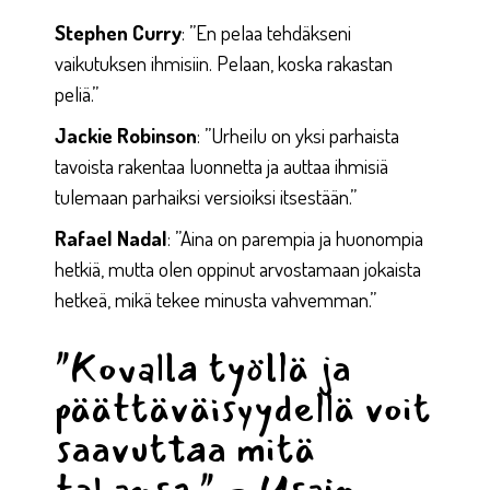
Stephen Curry
: ”En pelaa tehdäkseni
vaikutuksen ihmisiin. Pelaan, koska rakastan
peliä.”
Jackie Robinson
: ”Urheilu on yksi parhaista
tavoista rakentaa luonnetta ja auttaa ihmisiä
tulemaan parhaiksi versioiksi itsestään.”
Rafael Nadal
: ”Aina on parempia ja huonompia
hetkiä, mutta olen oppinut arvostamaan jokaista
hetkeä, mikä tekee minusta vahvemman.”
"Kovalla työllä ja
päättäväisyydellä voit
saavuttaa mitä
tahansa." - Usain