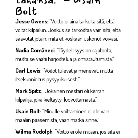
Bolt
Jesse Owens
: ”Voitto ei aina tarkoita sitä, että
voitat kilpailun. Joskus se tarkoittaa vain sitä, että
saavutat jotain, mitä et koskaan uskonut voivasi.”
Nadia Comăneci
: ”Täydellisyys on rajatonta,
mutta se vaatii harjoittelua ja omistautumista.”
Carl Lewis
: ”Voitot tulevat ja menevät, mutta
itsekunnioitus pysyy ikuisesti.”
Mark Spitz
: ”Jokainen mestari oli kerran
kilpailija, joka kieltäytyi luovuttamasta.”
Usain Bolt
: ”Minulle voittaminen ei ole vain
maaliin pääsemistä, vaan matka sinne.”
Wilma Rudolph
: ”Voitto ei ole mitään, jos sitä ei