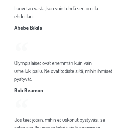
Luovutan vasta, kun voin tehdä sen omilla
ehdoillani.
Abebe Bikila
Olympialaiset ovat enemmän kuin vain
urheilukilpailu. Ne ovat todiste siitä, mihin ihmiset
pystyvät.
Bob Beamon
Jos teet jotain, mihin et uskonut pystyväsi, se
antaa sinulle voimaa tehdä vielä enemmän.