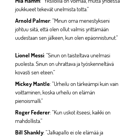
Mia Hamm
: ”Yksilöillä on voimaa, mutta yhdessä
joukkueet tekevät unelmista totta.”
Arnold Palmer
: ”Minun oma menestykseni
johtuu siitä, että olen ollut valmis yrittämään
uudestaan sen jälkeen, kun olen epäonnistunut.”
Lionel Messi
: ”Sinun on taisteltava unelmasi
puolesta. Sinun on uhrattava ja työskenneltävä
kovasti sen eteen.”
Mickey Mantle
: ”Urheilu on tärkeämpi kuin vain
voittaminen, koska urheilu on elämän
pienoismalli.”
Roger Federer
: ”Kun uskot itseesi, kaikki on
mahdollista.”
Bill Shankly
: ”Jalkapallo ei ole elämää ja