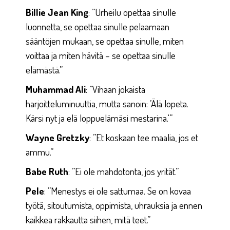
Billie Jean King
: ”Urheilu opettaa sinulle
luonnetta, se opettaa sinulle pelaamaan
sääntöjen mukaan, se opettaa sinulle, miten
voittaa ja miten hävitä – se opettaa sinulle
elämästä.”
Muhammad Ali
: ”Vihaan jokaista
harjoitteluminuuttia, mutta sanoin: ’Älä lopeta.
Kärsi nyt ja elä loppuelämäsi mestarina.'”
Wayne Gretzky
: ”Et koskaan tee maalia, jos et
ammu.”
Babe Ruth
: ”Ei ole mahdotonta, jos yrität.”
Pele
: ”Menestys ei ole sattumaa. Se on kovaa
työtä, sitoutumista, oppimista, uhrauksia ja ennen
kaikkea rakkautta siihen, mitä teet.”