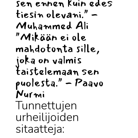
sen ennen kuin edes
tiesin olevani." -
Muhammed Ali
"Mikään ei ole
mahdotonta sille,
joka on valmis
taistelemaan sen
puolesta." - Paavo
Nurmi
Tunnettujen
urheilijoiden
sitaatteja: