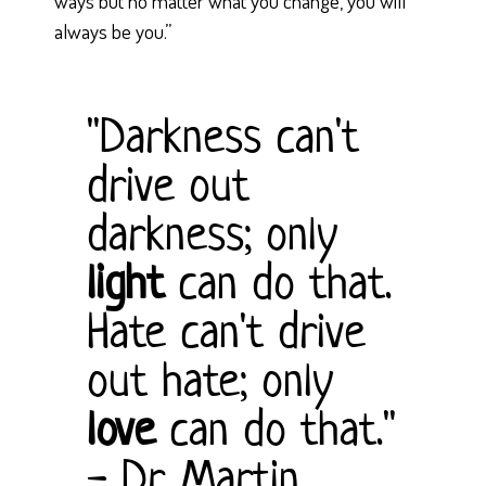
ways but no matter what you change, you will
always be you.”
"Darkness can't
drive out
darkness; only
light
can do that.
Hate can't drive
out hate; only
love
can do that."
- Dr. Martin