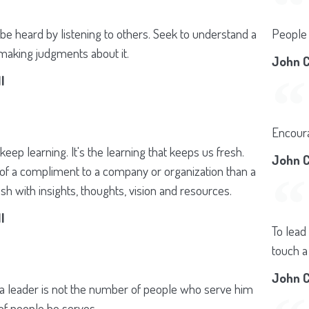
 be heard by listening to others. Seek to understand a
People 
 making judgments about it.
John C
l
Encoura
eep learning. It's the learning that keeps us fresh.
John C
of a compliment to a company or organization than a
sh with insights, thoughts, vision and resources.
l
To lead
touch a
John C
a leader is not the number of people who serve him
of people he serves.