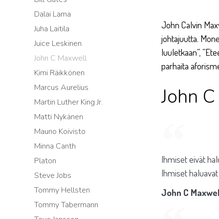
Dalai Lama
John Calvin Maxwel
Juha Laitila
johtajuutta. Mon
Juice Leskinen
luuletkaan”, ”Et
John C Maxwell
parhaita aforisme
Kimi Räikkönen
Marcus Aurelius
John C
Martin Luther King Jr.
Matti Nykänen
Mauno Koivisto
Minna Canth
Ihmiset eivät hal
Platon
Ihmiset haluavat j
Steve Jobs
Tommy Hellsten
John C Maxwel
Tommy Tabermann