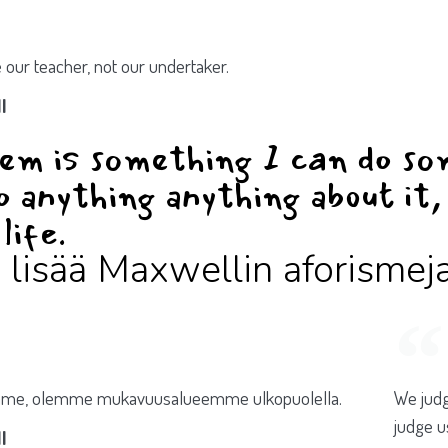
 our teacher, not our undertaker.
l
em is something I can do so
o anything anything about it, 
life.
ä lisää Maxwellin aforismej
mme, olemme mukavuusalueemme ulkopuolella.
We judg
judge u
l