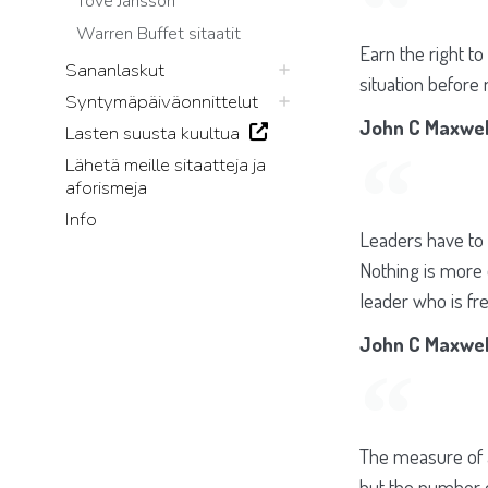
Tove Jansson
Warren Buffet sitaatit
Earn the right to
Sananlaskut
situation before
Syntymäpäiväonnittelut
John C Maxwel
Lasten suusta kuultua
Lähetä meille sitaatteja ja
aforismeja
Info
Leaders have to k
Nothing is more 
leader who is fre
John C Maxwel
The measure of 
but the number 