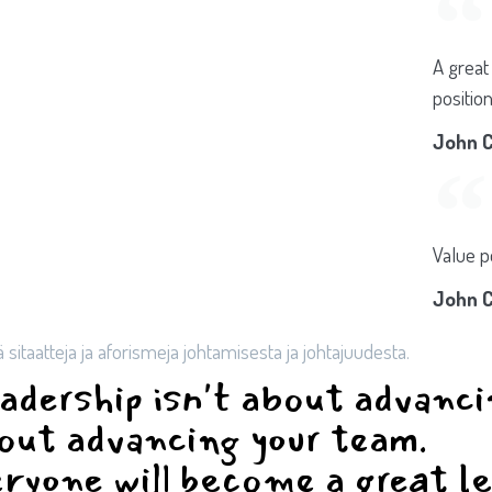
A great
position
John C
Value p
John C
ä sitaatteja ja aforismeja johtamisesta ja johtajuudesta.
adership isn't about advanci
out advancing your team.​
ryone will become a great l