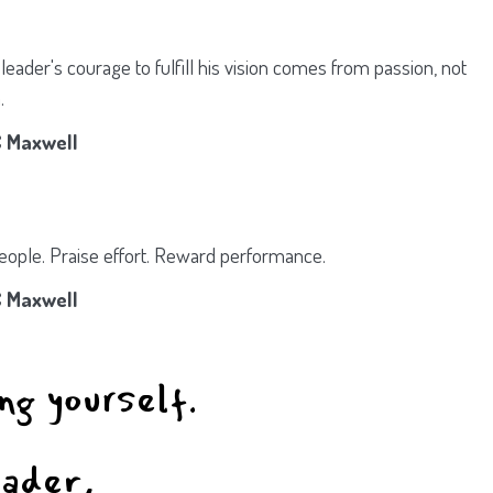
 leader's courage to fulfill his vision comes from passion, not
.
 Maxwell
eople. Praise effort. Reward performance.
 Maxwell
ng yourself.
eader,