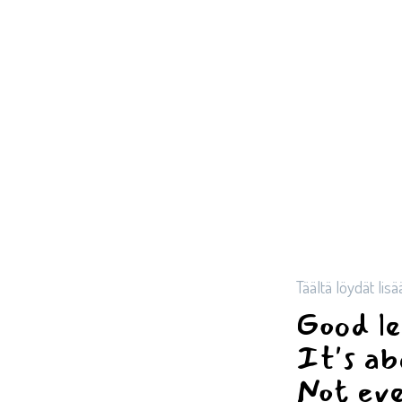
Täältä löydät lisä
Good le
It's ab
Not eve