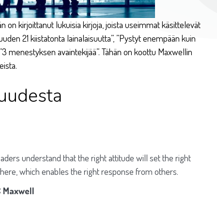
n on kirjoittanut lukuisia kirjoja, joista useimmat käsittelevät
uden 21 kiistatonta lainalaisuutta”, ”Pystyt enempään kuin
a ”3 menestyksen avaintekijää”. Tähän on koottu Maxwellin
eista.
juudesta
aders understand that the right attitude will set the right
ere, which enables the right response from others.
 Maxwell