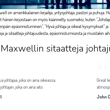
l on amerikkalainen kirjailija, yritysjohtaja, pastori ja puhuja. Hä
et hänen kirjoistaan on myös käännetty suomeksi, kuten ”Johdaju
eenpäin epäonnistuminen”, ”Hyvä johtaja ja oikeat kysymykset” j
ja ja sitaatteja johtajuudesta, epäonnistumisesta ja muistakin aih
 Maxwellin sitaatteja johta
ua johtajaa, joka on aina oikeassa.
Great le
ohtajan, joka on aina aito.​
atmosph
l
John C