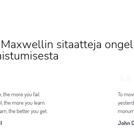
 Maxwellin sitaatteja ongel
istumisesta
 the more you fail.
To move
l, the more you learn.
yesterd
rn, the better you get.
monumen
l
John C