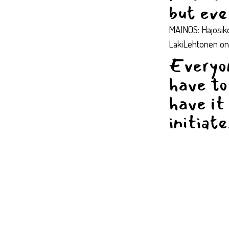
but eve
MAINOS: Hajosik
LakiLehtonen on 
Everyon
have to
have it
initiate.