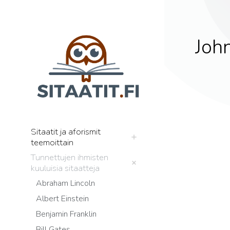
John
Sitaatit ja aforismit
teemoittain
Tunnettujen ihmisten
kuuluisia sitaatteja
Abraham Lincoln
Albert Einstein
Benjamin Franklin
Bill Gates