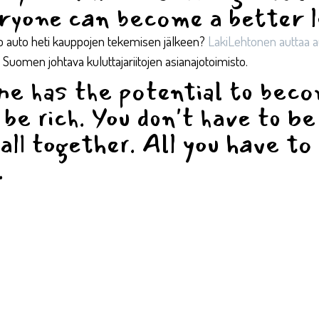
ryone can become a better l
o auto heti kauppojen tekemisen jälkeen?
LakiLehtonen auttaa au
Suomen johtava kuluttajariitojen asianajotoimisto.
e has the potential to beco
 be rich. You don't have to be
 all together. All you have to
 ​