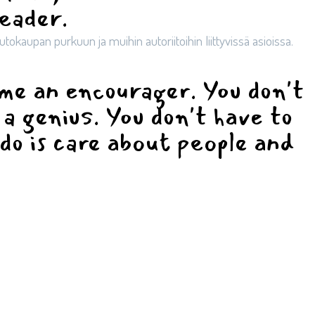
eader.
tokaupan purkuun ja muihin autoriitoihin liittyvissä asioissa.
me an encourager. You don't
 a genius. You don't have to
 do is care about people and