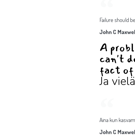
Failure should be
John C Maxwel
A probl
can't d
fact of 
Ja viel
Aina kun kasva
John C Maxwel