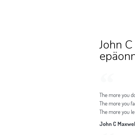
John C
epäonn
The more you do,
The more you fai
The more you lea
John C Maxwel