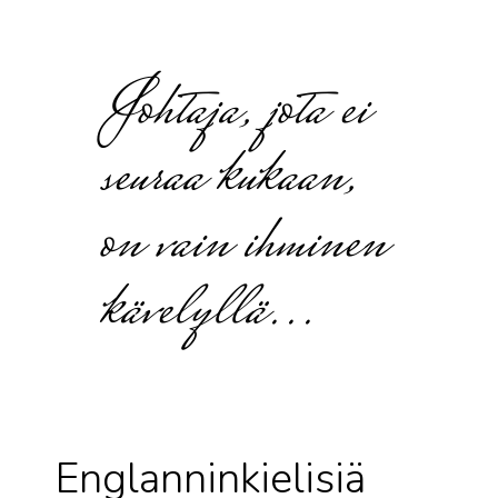
Johtaja, jota ei
seuraa kukaan,
on vain ihminen
kävelyllä...
Englanninkielisiä